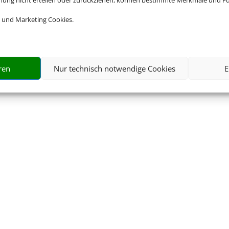
mmung nicht erteilen oder zurückziehen, können bestimmte Merkmale und Fu
 und Marketing Cookies.
üro Wolfgang Punzet e
ren
Nur technisch notwendige Cookies
E
STEN REISE SUCHEN